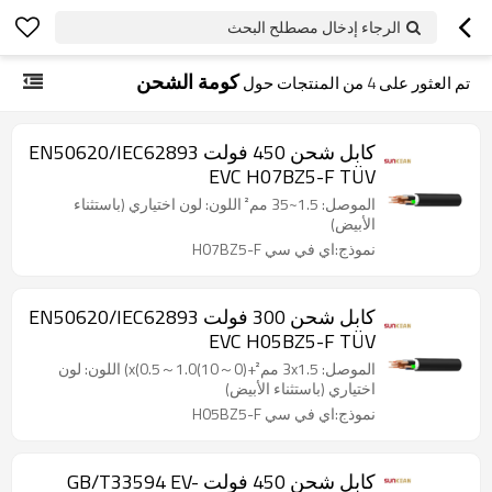
الرجاء إدخال مصطلح البحث
كومة الشحن
تم العثور على
4
من المنتجات حول
كابل شحن 450 فولت EN50620/IEC62893
EVC H07BZ5-F TÜV
الموصل: 1.5~35 مم² اللون: لون اختياري (باستثناء
الأبيض)
نموذج:اي في سي H07BZ5-F
كابل شحن 300 فولت EN50620/IEC62893
EVC H05BZ5-F TÜV
الموصل: 3x1.5 مم²+(0～10)x(0.5～1.0) اللون: لون
اختياري (باستثناء الأبيض)
نموذج:اي في سي H05BZ5-F
كابل شحن 450 فولت GB/T33594 EV-