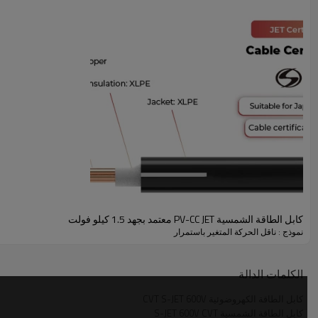
كابل الطاقة الشمسية 600 فولت AL-CVT معتمد من JET البيانات الفنية
درجة الحرارة المقدرة
-15 درجة مئوية ~ 90 درجة مئوية
2.5 كيلو فولت/1 دقيقة تيار متردد، 3.0 كيلو
الجهد الذي تم اختباره
فولت/1 دقيقة تيار متردد
الجهد المقدر
600 فولت
معيار مرجعي
JCS 4348، JIS C 3005
كابل الطاقة الشمسية PV-CC JET معتمد بجهد 1.5 كيلو فولت
نموذج : ناقل الحركة المتغير باستمرار
الكلمات الدالة
كابل الطاقة الكهروضوئية CVT S-JET 600V
كابل الطاقة الشمسية S-JET 600V CVT