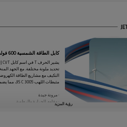
كابل الطاقة الشمسية 600 فولت معتمد من AL-CVT JET
يشي
التكيف مع مشاريع الطاقة الكهروضوئي
مثبطات اللهب JIS C 3005، مما يضمن أمان واستقرار مشاريع السوق اليابانية.
· مرونة جيدة
· مقاوم للحرارة والرطوبة
رؤية المزيد
· مقاوم للزيت
· مقاومة للأشعة فوق البنفسجية
· مثبطات اللهب JIS C 3005
(اختبار المي