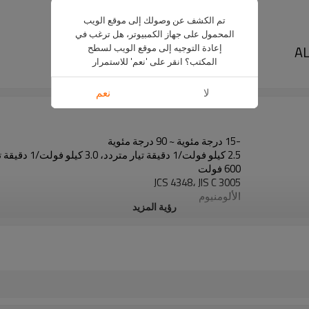
تم الكشف عن وصولك إلى موقع الويب
المحمول على جهاز الكمبيوتر، هل ترغب في
إعادة التوجيه إلى موقع الويب لسطح
المكتب؟ انقر على 'نعم' للاستمرار
ناقل الحركة المتغير باستمرار
لا
نعم
-15 درجة مئوية ~ 90 درجة مئوية
2.5 كيلو فولت/1 دقيقة تيار متردد، 3.0 كيلو فولت/1 دقيقة تيار متردد
600 فولت
JCS 4348، JIS C 3005
الألومنيوم
رؤية المزيد
XLPE، اللون الطبيعي
بولي فينيل كلوريد، أزرق