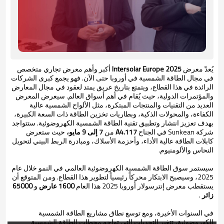
يُعدّ معرض
Intersolar Europe 2025
أكبر وأهم معرض تجاري متخصص
في مجال الطاقة الشمسية في أوروبا حتى الآن. فهو يجمع كبرى الشركات
الرائدة في هذا القطاع، ويتمتع بتاريخ عريق يمتد لعقود في مجال المعارض
والمؤتمرات الدولية، حيث يُقام في أهم أسواق العالم. سيعرض المعرض
العديد من التقنيات والمنتجات المبتكرة، مثل الألواح الشمسية عالية
الكفاءة، والمحولات الذكية، وبطاريات تخزين الطاقة ذات السعة الكبيرة،
بهدف تعزيز انتشار وتطبيق تقنية الطاقة الشمسية الكهروضوئية. ستتواجد
شركة Sunkean في الجناح
A4.117
من
7 إلى 9 مايو،
حيث ستعرض
كابلات الطاقة عالية الأداء، وأحزمة الأسلاك، ومبادرة الربط البيني لتحويل
النحاس والألومنيوم.
سيستمر سوق الطاقة الشمسية الكهروضوئية العالمي في النمو خلال عام
2025، وسيصبح الابتكار محركاً رئيسياً لتطوير هذا القطاع. ومن المتوقع أن
يستقطب معرض إنترسولار أوروبا 2025 هذا العام
1600 عارض
و
65000
زائر
.
في السنوات الأخيرة، ومع توسع نطاق مشاريع الطاقة الشمسية
الكهروضوئية، تتغير التحديات التي تواجه محطات الطاقة الشمسية