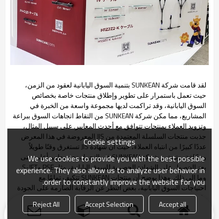
لقد قامت شركة SUNKEAN بتنمية السوق اليابانية لعقود من الزمن،
حيث تعمل باستمرار على تطوير وإطلاق منتجات خاصة بخصائص
السوق اليابانية، وقد تراكمت لديها مجموعة واسعة من الخبرة في
المشاريع، مما مكن شركة SUNKEAN من التقاط اتجاهات السوق ببراعة
وتزويد العملاء بمنتجات تتوافق مع أحدث المعايير. على سبيل المثال،
جذبت منتجات السلسلة المعتمدة من JIS المعروضة في هذا المعرض
Cookie settings
عددًا كبيرًا من انتباه العملاء، حيث أن شهادة JIS تستغرق وقتًا طويلاً
ومكلفة، وتستمر شركة SUNKEAN في التحرك نحو معايير أعلى حتى
We use cookies to provide you with the best possible
بعد الحصول على الشهادة الحصرية للسوق اليابانية، مثل PSE وS-JET
experience. They also allow us to analyze user behavior in
وما إلى ذلك. وهذا يوضح أن منتجات SUNKEAN تتكيف تمامًا مع
order to constantly improve the website for you.
احتياجات السوق اليابانية، بغض النظر عن الرقابة الصارمة على الجودة
والمعايير.
Reject All
Accept Selection
Accept all