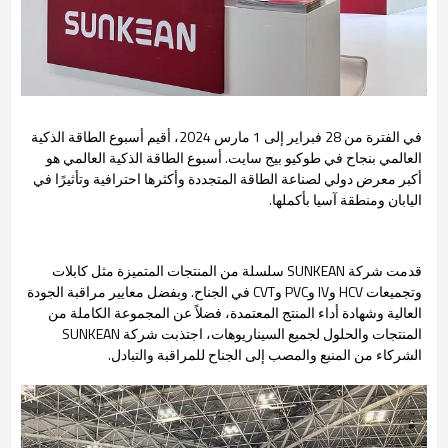
في الفترة من 28 فبراير إلى 1 مارس 2024، أقيم أسبوع الطاقة الذكية
العالمي بنجاح في طوكيو بيج سايت. أسبوع الطاقة الذكية العالمي هو
أكبر معرض دولي لصناعة الطاقة المتجددة وأكثرها احترافية وتأثيرًا في
اليابان ومنطقة آسيا بأكملها.
قدمت شركة SUNKEAN سلسلة من المنتجات المتميزة مثل كابلات
وتجميعات HCV وIV وPVC وCVT في الجناح. وبفضل معايير مراقبة الجودة
العالية وشهادة أداء المنتج المعتمدة، فضلاً عن المجموعة الكاملة من
المنتجات والحلول لجميع السيناريوهات، اجتذبت شركة SUNKEAN
الشركاء من المنبع والمصب إلى الجناح للمراقبة والتبادل.