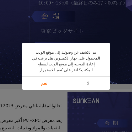
تم الكشف عن وصولك إلى موقع الويب
المحمول على جهاز الكمبيوتر، هل ترغب في
إعادة التوجيه إلى موقع الويب لسطح
المكتب؟ انقر على 'نعم' للاستمرار
لا
نعم
تعالوا لمقابلتنا في معرض PV EXPO 2023! نحن نعد لكم أحدث حلول توصيل الكابلات.
يعد معرض  EXPO
التقنيات والمواد وتقنيات التصنيع 